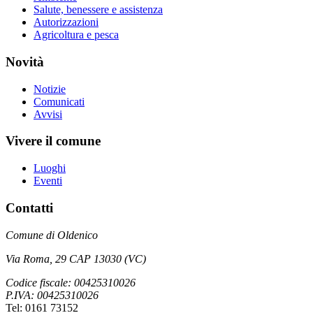
Salute, benessere e assistenza
Autorizzazioni
Agricoltura e pesca
Novità
Notizie
Comunicati
Avvisi
Vivere il comune
Luoghi
Eventi
Contatti
Comune di Oldenico
Via Roma, 29 CAP 13030 (VC)
Codice fiscale: 00425310026
P.IVA: 00425310026
Tel: 0161 73152