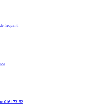
de frequenti
enza
ero 0161 73152