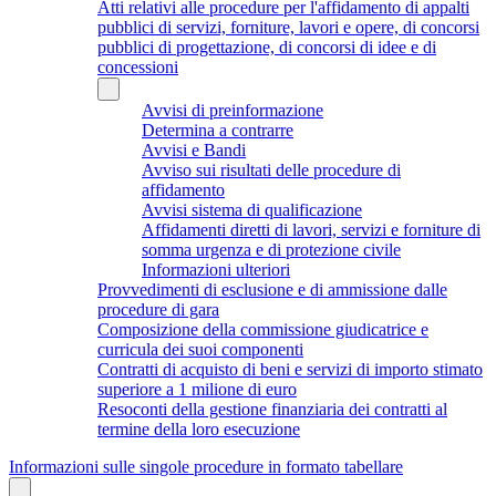
Atti relativi alle procedure per l'affidamento di appalti
pubblici di servizi, forniture, lavori e opere, di concorsi
pubblici di progettazione, di concorsi di idee e di
concessioni
Avvisi di preinformazione
Determina a contrarre
Avvisi e Bandi
Avviso sui risultati delle procedure di
affidamento
Avvisi sistema di qualificazione
Affidamenti diretti di lavori, servizi e forniture di
somma urgenza e di protezione civile
Informazioni ulteriori
Provvedimenti di esclusione e di ammissione dalle
procedure di gara
Composizione della commissione giudicatrice e
curricula dei suoi componenti
Contratti di acquisto di beni e servizi di importo stimato
superiore a 1 milione di euro
Resoconti della gestione finanziaria dei contratti al
termine della loro esecuzione
Informazioni sulle singole procedure in formato tabellare