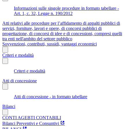
Informazioni sulle singole procedure in formato tabellare -
Art. 1, c. 32, Legge n. 190/2012
Atti relativi alle procedure per l’affidamento di appalti pubblici di
servizi, forniture, lavori e opere, di concorsi pubblici di
progettazione, di concorsi di idee e di concessioni, compresi quelli
tra enti nell'ambito del settore pubblico
Sovvenzioni, contributi, sussidi, vantaggi economici
Criteri e modalità
Criteri e modalità
Atti di concessione
Atti di concessione - in formato tabellare
Bilanci
CONTI AGEBTI CONTABILI
Bilanci Preventivi e Consuntivi