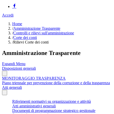
Accedi
Home
/
Amministrazione Trasparente
/
Controlli e rilievi sull'amministrazione
/
Corte dei conti
/
Rilievi Corte dei conti
Amministrazione Trasparente
Espandi Menu
Disposizioni generali
MONITORAGGIO TRASPARENZA
Piano triennale per prevenzione della corruzione e della trasparenza
Atti generali
Riferimenti normativi su organizzazione e attività
Atti amministrativi generali
Documenti di programmazione strategico gestionale