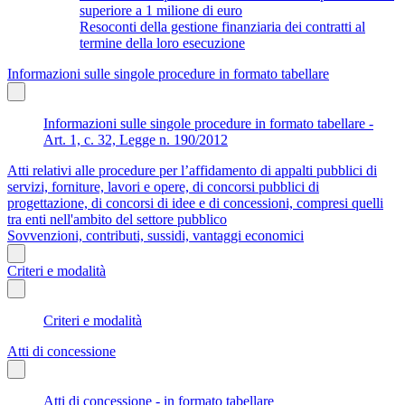
superiore a 1 milione di euro
Resoconti della gestione finanziaria dei contratti al
termine della loro esecuzione
Informazioni sulle singole procedure in formato tabellare
Informazioni sulle singole procedure in formato tabellare -
Art. 1, c. 32, Legge n. 190/2012
Atti relativi alle procedure per l’affidamento di appalti pubblici di
servizi, forniture, lavori e opere, di concorsi pubblici di
progettazione, di concorsi di idee e di concessioni, compresi quelli
tra enti nell'ambito del settore pubblico
Sovvenzioni, contributi, sussidi, vantaggi economici
Criteri e modalità
Criteri e modalità
Atti di concessione
Atti di concessione - in formato tabellare