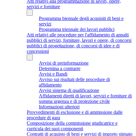
Atti relativi alla programmazione di lavori, opere,
servizi e forniture
Programma biennale degli acquisiti di beni e
servizi
Programma triennale dei lavori pubblici
Atti relativi alle procedure per l'affidamento di appalti
pubblici di servizi, forniture, lavori e opere, di concorsi
pubblici di progettazione, di concorsi di idee e di
concessioni
Avvisi di preinformazione
Determina a contrarre
Avvisi e Bandi
Avviso sui risultati delle procedure di
affidamento
Avvisi sistema di qualificazione
Affidamenti diretti di lavori, servizi e forniture di
somma urgenza e di protezione civile
Informazioni ulteriori
Provvedimenti di esclusione e di ammissione dalle
procedure di gara
Composizione della commissione giudicatrice e
curricula dei suoi componenti
Contratti di acquisto di beni e servizi di importo stimato