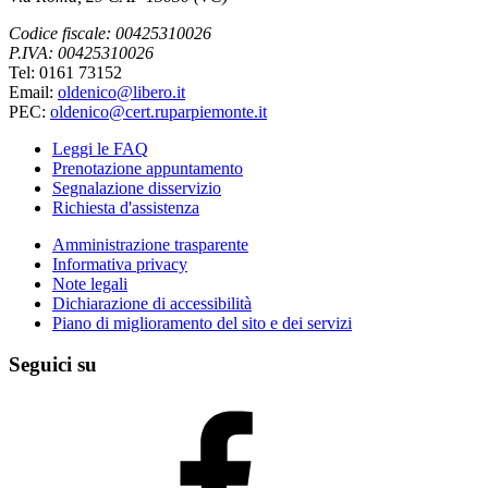
Codice fiscale: 00425310026
P.IVA: 00425310026
Tel: 0161 73152
Email:
oldenico@libero.it
PEC:
oldenico@cert.ruparpiemonte.it
Leggi le FAQ
Prenotazione appuntamento
Segnalazione disservizio
Richiesta d'assistenza
Amministrazione trasparente
Informativa privacy
Note legali
Dichiarazione di accessibilità
Piano di miglioramento del sito e dei servizi
Seguici su