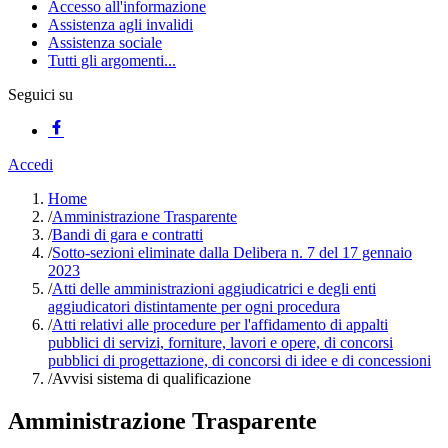
Accesso all'informazione
Assistenza agli invalidi
Assistenza sociale
Tutti gli argomenti...
Seguici su
Accedi
Home
/
Amministrazione Trasparente
/
Bandi di gara e contratti
/
Sotto-sezioni eliminate dalla Delibera n. 7 del 17 gennaio
2023
/
Atti delle amministrazioni aggiudicatrici e degli enti
aggiudicatori distintamente per ogni procedura
/
Atti relativi alle procedure per l'affidamento di appalti
pubblici di servizi, forniture, lavori e opere, di concorsi
pubblici di progettazione, di concorsi di idee e di concessioni
/
Avvisi sistema di qualificazione
Amministrazione Trasparente