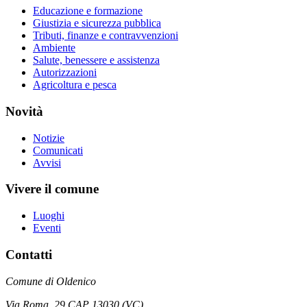
Educazione e formazione
Giustizia e sicurezza pubblica
Tributi, finanze e contravvenzioni
Ambiente
Salute, benessere e assistenza
Autorizzazioni
Agricoltura e pesca
Novità
Notizie
Comunicati
Avvisi
Vivere il comune
Luoghi
Eventi
Contatti
Comune di Oldenico
Via Roma, 29 CAP 13030 (VC)