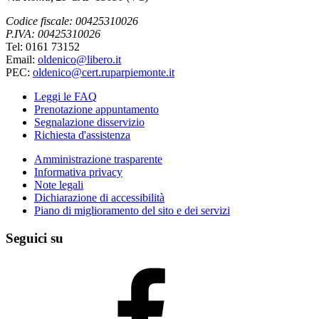
Codice fiscale: 00425310026
P.IVA: 00425310026
Tel: 0161 73152
Email:
oldenico@libero.it
PEC:
oldenico@cert.ruparpiemonte.it
Leggi le FAQ
Prenotazione appuntamento
Segnalazione disservizio
Richiesta d'assistenza
Amministrazione trasparente
Informativa privacy
Note legali
Dichiarazione di accessibilità
Piano di miglioramento del sito e dei servizi
Seguici su