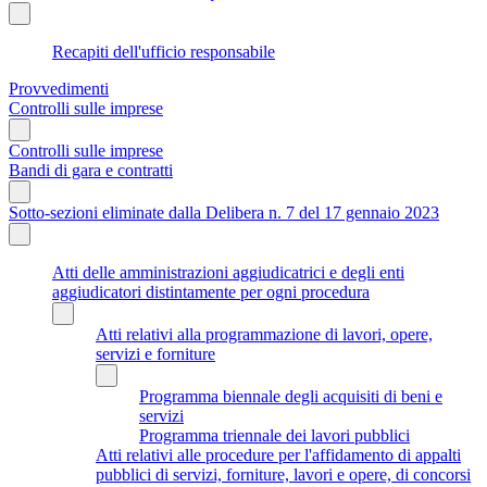
Recapiti dell'ufficio responsabile
Provvedimenti
Controlli sulle imprese
Controlli sulle imprese
Bandi di gara e contratti
Sotto-sezioni eliminate dalla Delibera n. 7 del 17 gennaio 2023
Atti delle amministrazioni aggiudicatrici e degli enti
aggiudicatori distintamente per ogni procedura
Atti relativi alla programmazione di lavori, opere,
servizi e forniture
Programma biennale degli acquisiti di beni e
servizi
Programma triennale dei lavori pubblici
Atti relativi alle procedure per l'affidamento di appalti
pubblici di servizi, forniture, lavori e opere, di concorsi