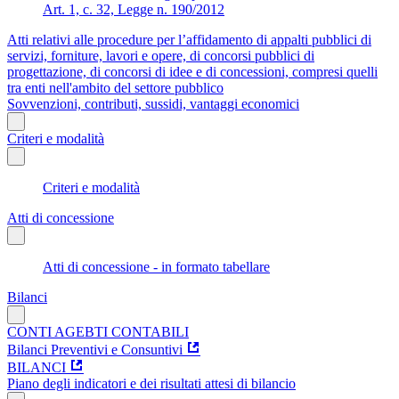
Art. 1, c. 32, Legge n. 190/2012
Atti relativi alle procedure per l’affidamento di appalti pubblici di
servizi, forniture, lavori e opere, di concorsi pubblici di
progettazione, di concorsi di idee e di concessioni, compresi quelli
tra enti nell'ambito del settore pubblico
Sovvenzioni, contributi, sussidi, vantaggi economici
Criteri e modalità
Criteri e modalità
Atti di concessione
Atti di concessione - in formato tabellare
Bilanci
CONTI AGEBTI CONTABILI
Bilanci Preventivi e Consuntivi
BILANCI
Piano degli indicatori e dei risultati attesi di bilancio