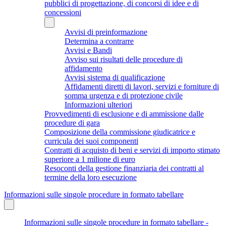
pubblici di progettazione, di concorsi di idee e di
concessioni
Avvisi di preinformazione
Determina a contrarre
Avvisi e Bandi
Avviso sui risultati delle procedure di
affidamento
Avvisi sistema di qualificazione
Affidamenti diretti di lavori, servizi e forniture di
somma urgenza e di protezione civile
Informazioni ulteriori
Provvedimenti di esclusione e di ammissione dalle
procedure di gara
Composizione della commissione giudicatrice e
curricula dei suoi componenti
Contratti di acquisto di beni e servizi di importo stimato
superiore a 1 milione di euro
Resoconti della gestione finanziaria dei contratti al
termine della loro esecuzione
Informazioni sulle singole procedure in formato tabellare
Informazioni sulle singole procedure in formato tabellare -