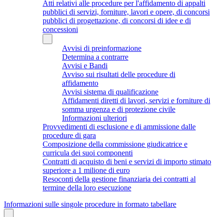
Atti relativi alle procedure per l'affidamento di appalti
pubblici di servizi, forniture, lavori e opere, di concorsi
pubblici di progettazione, di concorsi di idee e di
concessioni
Avvisi di preinformazione
Determina a contrarre
Avvisi e Bandi
Avviso sui risultati delle procedure di
affidamento
Avvisi sistema di qualificazione
Affidamenti diretti di lavori, servizi e forniture di
somma urgenza e di protezione civile
Informazioni ulteriori
Provvedimenti di esclusione e di ammissione dalle
procedure di gara
Composizione della commissione giudicatrice e
curricula dei suoi componenti
Contratti di acquisto di beni e servizi di importo stimato
superiore a 1 milione di euro
Resoconti della gestione finanziaria dei contratti al
termine della loro esecuzione
Informazioni sulle singole procedure in formato tabellare