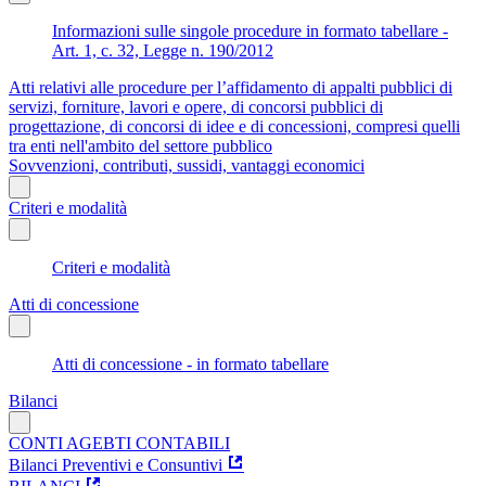
Informazioni sulle singole procedure in formato tabellare -
Art. 1, c. 32, Legge n. 190/2012
Atti relativi alle procedure per l’affidamento di appalti pubblici di
servizi, forniture, lavori e opere, di concorsi pubblici di
progettazione, di concorsi di idee e di concessioni, compresi quelli
tra enti nell'ambito del settore pubblico
Sovvenzioni, contributi, sussidi, vantaggi economici
Criteri e modalità
Criteri e modalità
Atti di concessione
Atti di concessione - in formato tabellare
Bilanci
CONTI AGEBTI CONTABILI
Bilanci Preventivi e Consuntivi