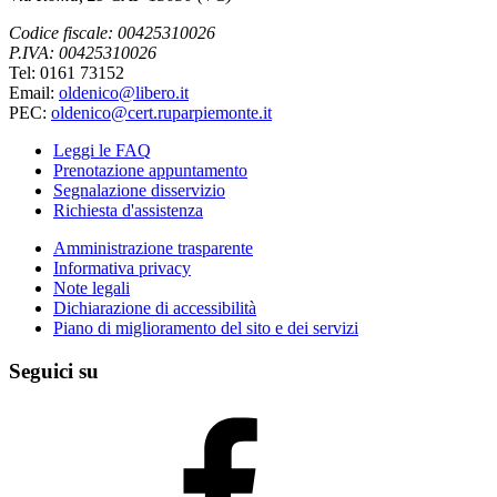
Codice fiscale: 00425310026
P.IVA: 00425310026
Tel: 0161 73152
Email:
oldenico@libero.it
PEC:
oldenico@cert.ruparpiemonte.it
Leggi le FAQ
Prenotazione appuntamento
Segnalazione disservizio
Richiesta d'assistenza
Amministrazione trasparente
Informativa privacy
Note legali
Dichiarazione di accessibilità
Piano di miglioramento del sito e dei servizi
Seguici su