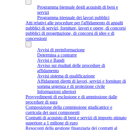
Programma biennale degli acquisiti di beni e
servizi
Programma triennale dei lavori pubblici
Atti relativi alle procedure per l'affidamento di appalti
pubblici di servizi, forniture, lavori e opere, di concorsi
pubblici di progettazione, di concorsi di idee e di
concessioni
Avvisi di preinformazione
Determina a contrarre
Avvisi e Bandi
Avviso sui risultati delle procedure di
affidamento
Avvisi sistema di qualificazione
Affidamenti diretti di lavori, servizi e forniture di
somma urgenza e di protezione civile
Informazioni ulteriori
Provvedimenti di esclusione e di ammissione dalle
procedure di gara
Composizione della commissione giudicatrice e
curricula dei suoi componenti
Contratti di acquisto di beni e servizi di importo stimato
superiore a 1 milione di euro
Resoconti della gestione finanziaria dei contratti al