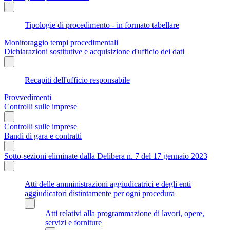
Tipologie di procedimento - in formato tabellare
Monitoraggio tempi procedimentali
Dichiarazioni sostitutive e acquisizione d'ufficio dei dati
Recapiti dell'ufficio responsabile
Provvedimenti
Controlli sulle imprese
Controlli sulle imprese
Bandi di gara e contratti
Sotto-sezioni eliminate dalla Delibera n. 7 del 17 gennaio 2023
Atti delle amministrazioni aggiudicatrici e degli enti
aggiudicatori distintamente per ogni procedura
Atti relativi alla programmazione di lavori, opere,
servizi e forniture