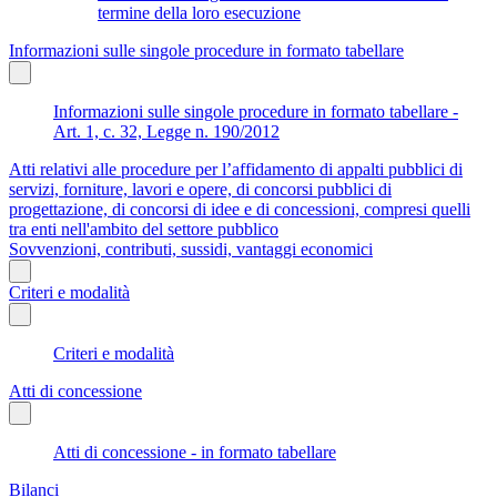
termine della loro esecuzione
Informazioni sulle singole procedure in formato tabellare
Informazioni sulle singole procedure in formato tabellare -
Art. 1, c. 32, Legge n. 190/2012
Atti relativi alle procedure per l’affidamento di appalti pubblici di
servizi, forniture, lavori e opere, di concorsi pubblici di
progettazione, di concorsi di idee e di concessioni, compresi quelli
tra enti nell'ambito del settore pubblico
Sovvenzioni, contributi, sussidi, vantaggi economici
Criteri e modalità
Criteri e modalità
Atti di concessione
Atti di concessione - in formato tabellare
Bilanci