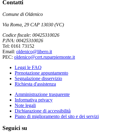
Contatti
Comune di Oldenico
Via Roma, 29 CAP 13030 (VC)
Codice fiscale: 00425310026
P.IVA: 00425310026
Tel: 0161 73152
Email:
oldenico@libero.it
PEC:
oldenico@cert.ruparpiemonte.it
Leggi le FAQ
Prenotazione appuntamento
Segnalazione disservizio
Richiesta d'assistenza
Amministrazione trasparente
Informativa privacy
Note legali
Dichiarazione di accessibilità
Piano di miglioramento del sito e dei servizi
Seguici su