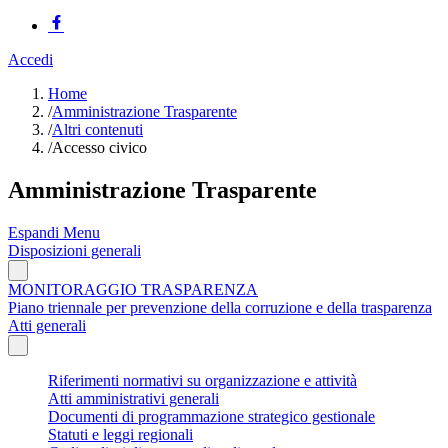
Accedi
Home
/
Amministrazione Trasparente
/
Altri contenuti
/
Accesso civico
Amministrazione Trasparente
Espandi Menu
Disposizioni generali
MONITORAGGIO TRASPARENZA
Piano triennale per prevenzione della corruzione e della trasparenza
Atti generali
Riferimenti normativi su organizzazione e attività
Atti amministrativi generali
Documenti di programmazione strategico gestionale
Statuti e leggi regionali