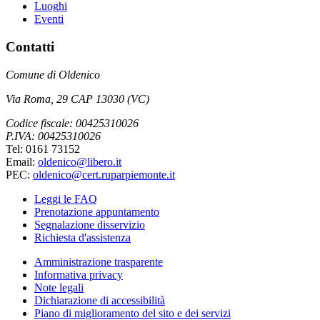
Luoghi
Eventi
Contatti
Comune di Oldenico
Via Roma, 29 CAP 13030 (VC)
Codice fiscale: 00425310026
P.IVA: 00425310026
Tel: 0161 73152
Email:
oldenico@libero.it
PEC:
oldenico@cert.ruparpiemonte.it
Leggi le FAQ
Prenotazione appuntamento
Segnalazione disservizio
Richiesta d'assistenza
Amministrazione trasparente
Informativa privacy
Note legali
Dichiarazione di accessibilità
Piano di miglioramento del sito e dei servizi