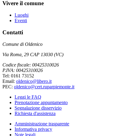
Vivere il comune
Luoghi
Eventi
Contatti
Comune di Oldenico
Via Roma, 29 CAP 13030 (VC)
Codice fiscale: 00425310026
P.IVA: 00425310026
Tel: 0161 73152
Email:
oldenico@libero.it
PEC:
oldenico@cert.ruparpiemonte.it
Leggi le FAQ
Prenotazione appuntamento
Segnalazione disservizio
Richiesta d'assistenza
Amministrazione trasparente
Informativa privacy
Note legali