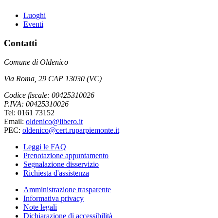
Luoghi
Eventi
Contatti
Comune di Oldenico
Via Roma, 29 CAP 13030 (VC)
Codice fiscale: 00425310026
P.IVA: 00425310026
Tel: 0161 73152
Email:
oldenico@libero.it
PEC:
oldenico@cert.ruparpiemonte.it
Leggi le FAQ
Prenotazione appuntamento
Segnalazione disservizio
Richiesta d'assistenza
Amministrazione trasparente
Informativa privacy
Note legali
Dichiarazione di accessibilità